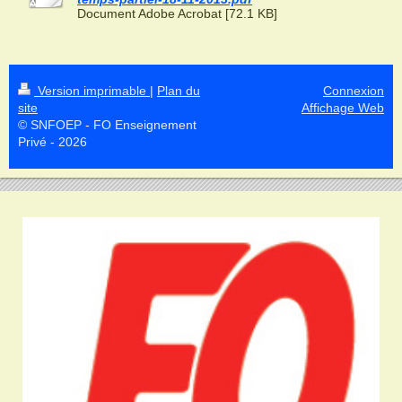
Document Adobe Acrobat [72.1 KB]
Version imprimable
|
Plan du
Connexion
site
Affichage Web
© SNFOEP - FO Enseignement
Privé - 2026